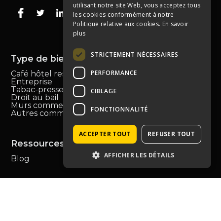
utilisant notre site Web, vous acceptez tous
les cookies conformément à notre
Politique relative aux cookies.
En savoir
plus
STRICTEMENT NÉCESSAIRES
Type de bien
PERFORMANCE
Café hôtel restauration
Entreprise
Tabac-presse
CIBLAGE
Droit au bail
Murs commerciaux
FONCTIONNALITÉ
Autres commerces
ACCEPTER TOUT
REFUSER TOUT
Ressources
AFFICHER LES DÉTAILS
Blog
Contactez-nous
04 72 43 99 09
contact@immoprolyon.fr
Contact