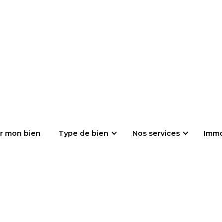
r mon bien
Type de bien
Nos services
Imm