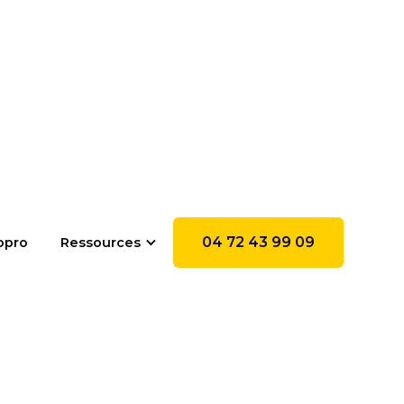
04 72 43 99 09
opro
Ressources