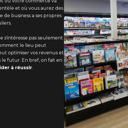
roit où votre commerce va
ientèle et où vous aurez des
re de business a ses propres
liers.
e s'intéresse pas seulement
comment le lieu peut
peut optimiser vos revenus et
 futur. En bref, on fait en
der à réussir
.