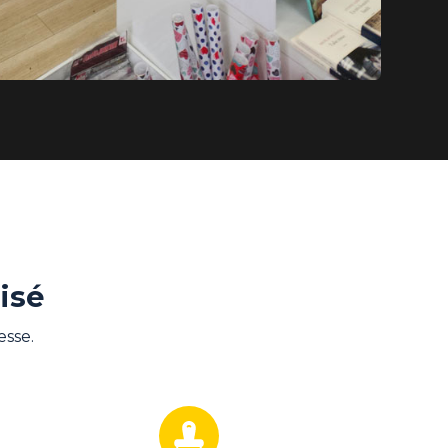
isé
sse.