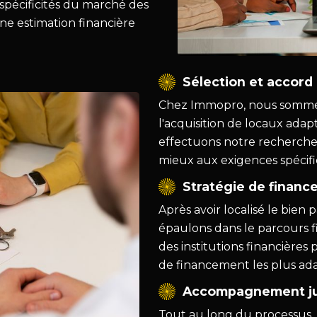
spécificités du marché des
une estimation financière
Sélection et accord
Chez Immopro, nous sommes 
l'acquisition de locaux ada
effectuons notre recherch
mieux aux exigences spécif
Stratégie de finan
Après avoir localisé le bien
épaulons dans le parcours fi
des institutions financières
de financement les plus ad
Accompagnement jusq
Tout au long du processus, 