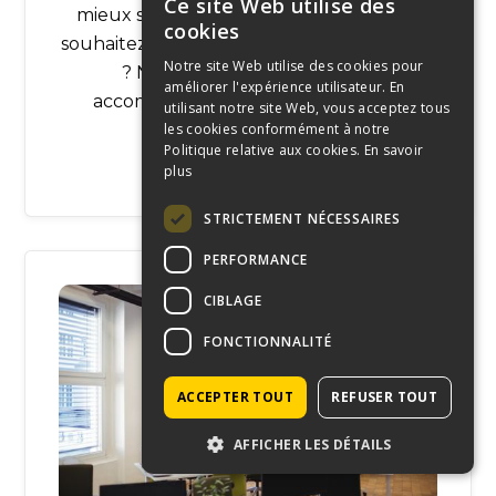
Ce site Web utilise des
mieux sur les types de biens CHR. Vous
cookies
souhaitez acheter ou vendre un bien CHR
Notre site Web utilise des cookies pour
? Nous sommes là pour vous
améliorer l'expérience utilisateur. En
accompagner dans vos démarches.
utilisant notre site Web, vous acceptez tous
les cookies conformément à notre
Politique relative aux cookies.
En savoir
plus
En savoir plus
STRICTEMENT NÉCESSAIRES
PERFORMANCE
CIBLAGE
FONCTIONNALITÉ
ACCEPTER TOUT
REFUSER TOUT
AFFICHER LES DÉTAILS