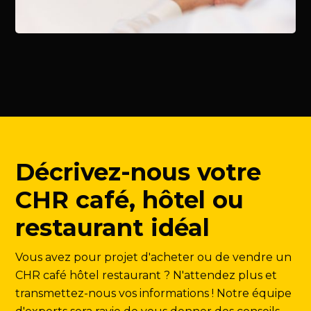
Décrivez-nous votre
CHR café, hôtel ou
restaurant idéal
Vous avez pour projet d'acheter ou de vendre un
CHR café hôtel restaurant ? N'attendez plus et
transmettez-nous vos informations ! Notre équipe