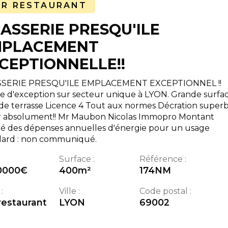
AR RESTAURANT
ASSERIE PRESQU'ILE
MPLACEMENT
CEPTIONNELLE!!
SERIE PRESQU'ILE EMPLACEMENT EXCEPTIONNEL !!
re d'exception sur secteur unique à LYON. Grande surfa
de terrasse Licence 4 Tout aux normes Décration super
ir absolument!! Mr Maubon Nicolas Immopro Montant
mé des dépenses annuelles d'énergie pour un usage
dard : non communiqué.
Surface :
Référence :
0000
€
400
m²
174NM
:
Ville :
Code postal :
restaurant
LYON
69002