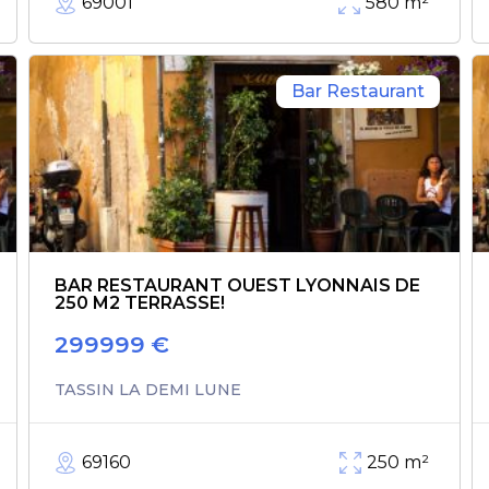
69001
580
m²
Bar Restaurant
BAR RESTAURANT OUEST LYONNAIS DE
250 M2 TERRASSE!
299999
€
TASSIN LA DEMI LUNE
69160
250
m²