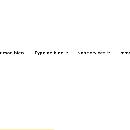
r mon bien
Type de bien
Nos services
Imm