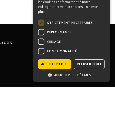
les cookies conformément à notre
Politique relative aux cookies.
En savoir
plus
STRICTEMENT NÉCESSAIRES
PERFORMANCE
CIBLAGE
urces
Contactez-nous
04 72 43 99 09
FONCTIONNALITÉ
contact@immoprolyon.fr
Contact
134 cours Lafayette 69003
ACCEPTER TOUT
REFUSER TOUT
Lyon
AFFICHER LES DÉTAILS