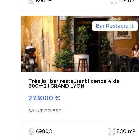
69008
125
m²
Bar Restaurant
Très joli bar restaurant licence 4 de
800m2!! GRAND LYON
273000
€
SAINT PRIEST
69800
800
m²