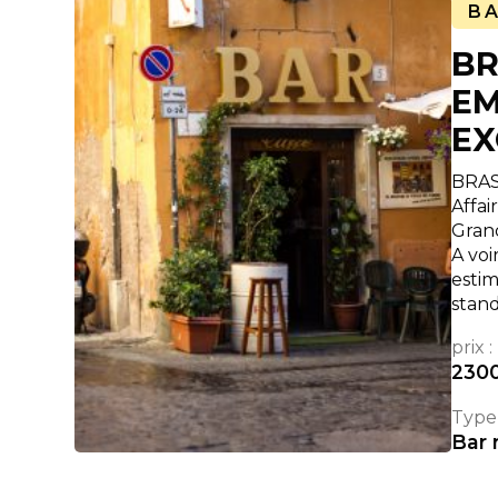
B
BR
E
EX
BRAS
Affai
Gran
A vo
esti
stan
prix :
230
Type 
Bar 