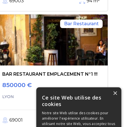
69003
94
m²
Bar Restaurant
BAR RESTAURANT EMPLACEMENT N°1 !!!
850000
€
×
Ce site Web utilise des
LYON
cookies
Notre site Web utilise des cookies pour
améliorer l'expérience utilisateur. En
69001
210
m²
utilisant notre site Web, vous acceptez tous