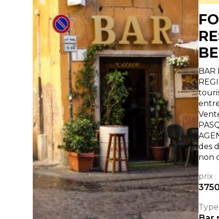
FO
RE
BE
BAR 
REGI
touri
entre
Vent
PASQ
AGEN
des d
non 
prix :
375
Type 
Bar 