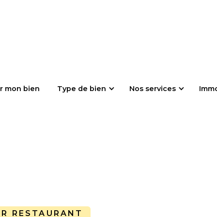
r mon bien
Type de bien
Nos services
Imm
AR RESTAURANT