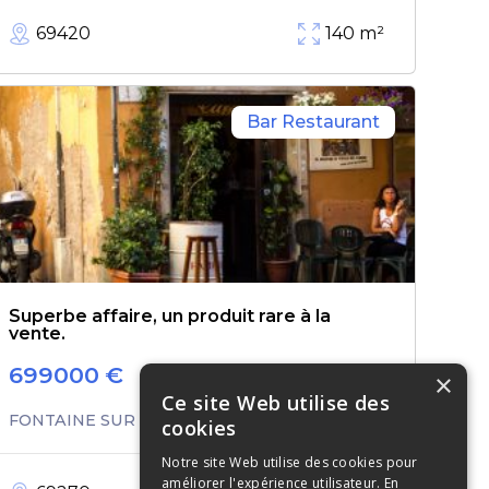
69420
140
m²
Bar Restaurant
Superbe affaire, un produit rare à la
vente.
699000
€
×
Ce site Web utilise des
FONTAINE SUR SAONE
cookies
Notre site Web utilise des cookies pour
améliorer l'expérience utilisateur. En