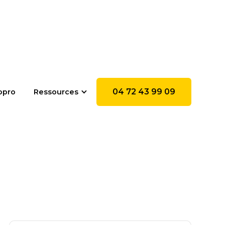
04 72 43 99 09
opro
Ressources