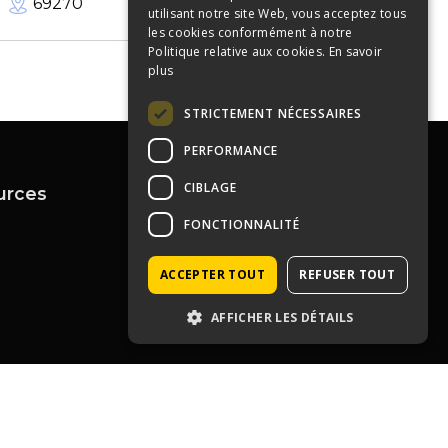
69270
500
m²
utilisant notre site Web, vous acceptez tous
les cookies conformément à notre
Politique relative aux cookies.
En savoir
plus
STRICTEMENT NÉCESSAIRES
PERFORMANCE
CIBLAGE
urces
Contactez-nous
04 72 43 99 09
FONCTIONNALITÉ
contact@immoprolyon.fr
Contact
134 cours Lafayette 69003
ACCEPTER TOUT
REFUSER TOUT
Lyon
AFFICHER LES DÉTAILS