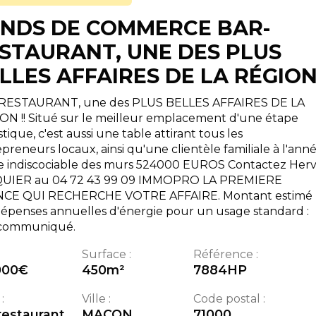
NDS DE COMMERCE BAR-
STAURANT, UNE DES PLUS
LLES AFFAIRES DE LA RÉGION
RESTAURANT, une des PLUS BELLES AFFAIRES DE LA
ON !! Situé sur le meilleur emplacement d'une étape
stique, c'est aussi une table attirant tous les
preneurs locaux, ainsi qu'une clientèle familiale à l'anné
e indiscociable des murs 524000 EUROS Contactez Her
UIER au 04 72 43 99 09 IMMOPRO LA PREMIERE
CE QUI RECHERCHE VOTRE AFFAIRE. Montant estimé
épenses annuelles d'énergie pour un usage standard :
communiqué.
Surface :
Référence :
000
€
450
m²
7884HP
:
Ville :
Code postal :
restaurant
MACON
71000