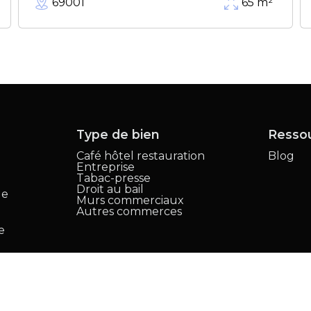
69001
65
m²
Type de bien
Resso
Café hôtel restauration
Blog
Entreprise
,
Tabac-presse
Droit au bail
le
Murs commerciaux
Autres commerces
e