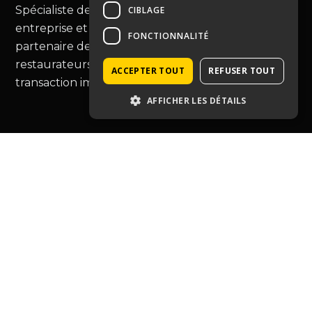
Spécialiste de la cession de fonds de commerce,
CIBLAGE
entreprise et murs commerciaux, Immopro est le
FONCTIONNALITÉ
partenaire de choix pour les commerçants et
restaurateurs, vous guidant au-delà de la simple
ACCEPTER TOUT
REFUSER TOUT
transaction immobilière.
AFFICHER LES DÉTAILS
Type de bien
Café hôtel restauration
Entreprise
Tabac-presse
Droit au bail
Murs commerciaux
Autres commerces