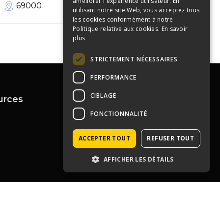
améliorer l'expérience utilisateur. En
69000
500
m²
utilisant notre site Web, vous acceptez tous
les cookies conformément à notre
Politique relative aux cookies.
En savoir
plus
STRICTEMENT NÉCESSAIRES
PERFORMANCE
CIBLAGE
urces
Contactez-nous
FONCTIONNALITÉ
04 72 43 99 09
contact@immoprolyon.fr
Contact
134 cours Lafayette 69003
ACCEPTER TOUT
REFUSER TOUT
Lyon
AFFICHER LES DÉTAILS