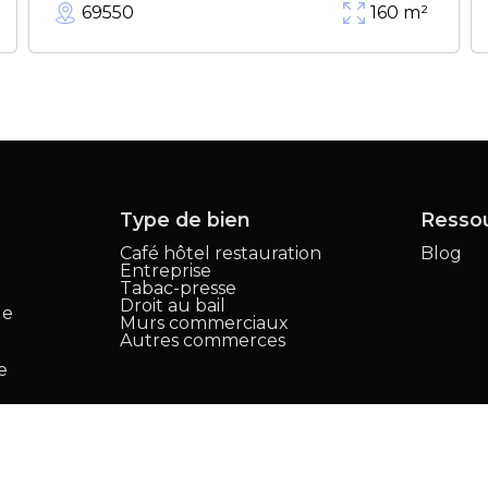
69550
160
m²
Type de bien
Resso
Café hôtel restauration
Blog
Entreprise
,
Tabac-presse
Droit au bail
le
Murs commerciaux
Autres commerces
e