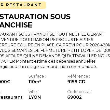
AR RESTAURANT
STAURATION SOUS
ANCHISE
AURANT SOUS FRANCHISE TOUT NEUF LE GERANT
 VENDRE POUR RAISON PERSO JUSTE APRES
RTURE EQUIPE EN PLACE, CA PREVI POUR 2026 420
VEC 2 SEMAINES DE FERMETURE PETIT LOYER DE 130
S AFFAIRE QUI NE DEMANDE QU'A TRAVAILLER NOUS
ACTER Montant estimé des dépenses annuelles
ergie pour un usage standard : non communiqué.
Surface :
Référence :
000
€
110
m²
9158 CD
:
Ville :
Code postal :
restaurant
LYON
69002