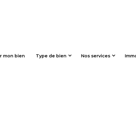
r mon bien
Type de bien
Nos services
Imm