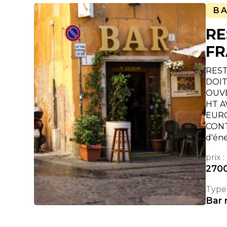
B
RE
FR
REST
DOIT
OUVE
HT A
EURO
CONT
d'én
prix :
270
Type 
Bar 