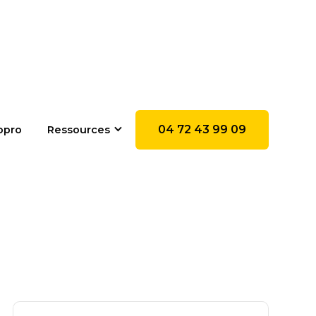
04 72 43 99 09
opro
Ressources