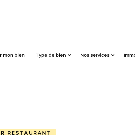
r mon bien
Type de bien
Nos services
Imm
AR RESTAURANT