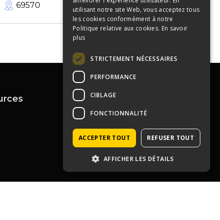
améliorer l'expérience utilisateur. En
69570
0
m²
utilisant notre site Web, vous acceptez tous
les cookies conformément à notre
Politique relative aux cookies.
En savoir
plus
STRICTEMENT NÉCESSAIRES
PERFORMANCE
CIBLAGE
urces
Contactez-nous
FONCTIONNALITÉ
04 72 43 99 09
contact@immoprolyon.fr
Contact
134 cours Lafayette 69003
ACCEPTER TOUT
REFUSER TOUT
Lyon
AFFICHER LES DÉTAILS