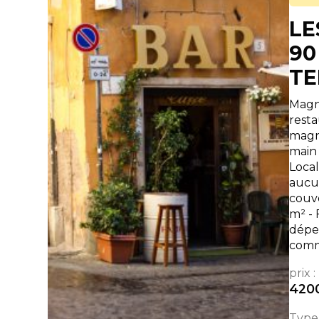
LE
90
TE
Magn
resta
magni
main 
Local
aucun
couve
m² -
dépe
comm
prix :
420
Type 