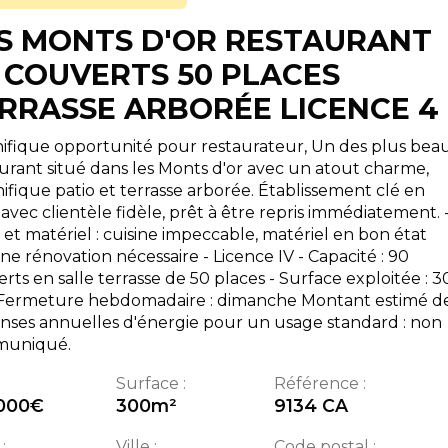
S MONTS D'OR RESTAURANT
 COUVERTS 50 PLACES
RRASSE ARBORÉE LICENCE 4
ifique opportunité pour restaurateur, Un des plus bea
urant situé dans les Monts d'or avec un atout charme,
fique patio et terrasse arborée. Établissement clé en
avec clientèle fidèle, prêt à être repris immédiatement. 
 et matériel : cuisine impeccable, matériel en bon état
e rénovation nécessaire - Licence IV - Capacité : 90
rts en salle terrasse de 50 places - Surface exploitée : 
 Fermeture hebdomadaire : dimanche Montant estimé d
nses annuelles d'énergie pour un usage standard : non
uniqué.
Surface :
Référence :
000
€
300
m²
9134 CA
:
Ville :
Code postal :