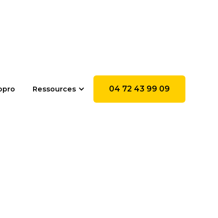
04 72 43 99 09
opro
Ressources