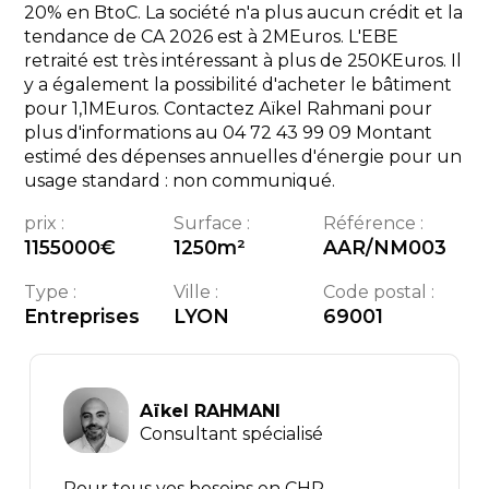
20% en BtoC. La société n'a plus aucun crédit et la
tendance de CA 2026 est à 2MEuros. L'EBE
retraité est très intéressant à plus de 250KEuros. Il
y a également la possibilité d'acheter le bâtiment
pour 1,1MEuros. Contactez Aïkel Rahmani pour
plus d'informations au 04 72 43 99 09 Montant
estimé des dépenses annuelles d'énergie pour un
usage standard : non communiqué.
prix :
Surface :
Référence :
1155000
€
1250
m²
AAR/NM003
Type :
Ville :
Code postal :
Entreprises
LYON
69001
Aïkel RAHMANI
Consultant spécialisé
Pour tous vos besoins en CHR,