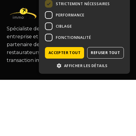
STRICTEMENT NÉCESSAIRES
PERFORMANCE
CIBLAGE
Spécialiste de la cession de fonds de commerce,
entreprise et murs commerciaux, Immopro est le
FONCTIONNALITÉ
partenaire de choix pour les commerçants et
restaurateurs, vous guidant au-delà de la simple
ACCEPTER TOUT
REFUSER TOUT
transaction immobilière.
AFFICHER LES DÉTAILS
Type de bien
Café hôtel restauration
Entreprise
Tabac-presse