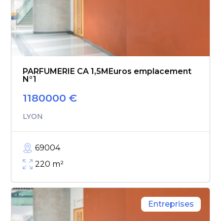
PARFUMERIE CA 1,5MEuros emplacement
N°1
1180000
€
LYON
69004
220
m²
Entreprises