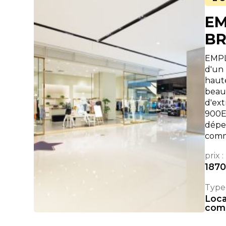
EM
B
EMPL
d'un
haute
beauc
d'ext
900Eu
dépe
comm
prix :
187
Type 
Loc
com