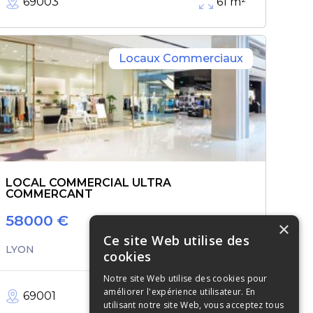
69003
61
m²
Locaux Commerciaux
LOCAL COMMERCIAL ULTRA
COMMERCANT
58000
€
×
Ce site Web utilise des
LYON
cookies
Notre site Web utilise des cookies pour
améliorer l'expérience utilisateur. En
69001
40
m²
utilisant notre site Web, vous acceptez tous