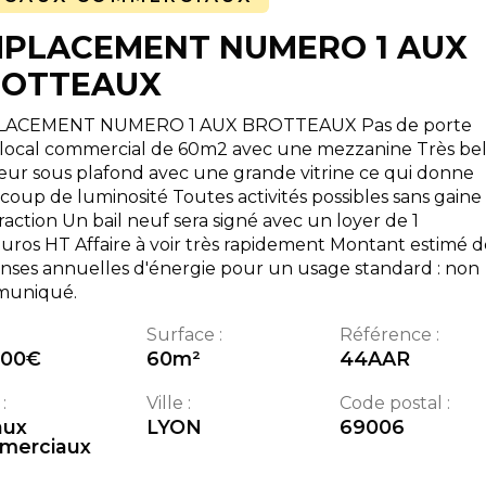
PLACEMENT NUMERO 1 AUX
ROTTEAUX
ACEMENT NUMERO 1 AUX BROTTEAUX Pas de porte
 local commercial de 60m2 avec une mezzanine Très bel
ur sous plafond avec une grande vitrine ce qui donne
oup de luminosité Toutes activités possibles sans gaine
raction Un bail neuf sera signé avec un loyer de 1
ros HT Affaire à voir très rapidement Montant estimé d
nses annuelles d'énergie pour un usage standard : non
uniqué.
Surface :
Référence :
000
€
60
m²
44AAR
:
Ville :
Code postal :
aux
LYON
69006
merciaux