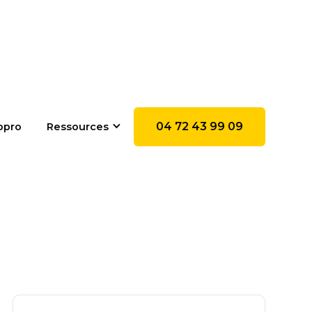
04 72 43 99 09
opro
Ressources