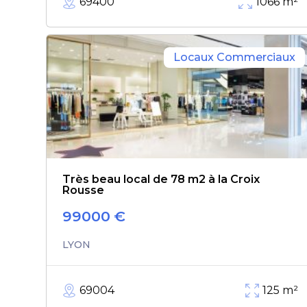
69400
1066
m²
Locaux Commerciaux
Très beau local de 78 m2 à la Croix
Rousse
99000
€
LYON
69004
125
m²