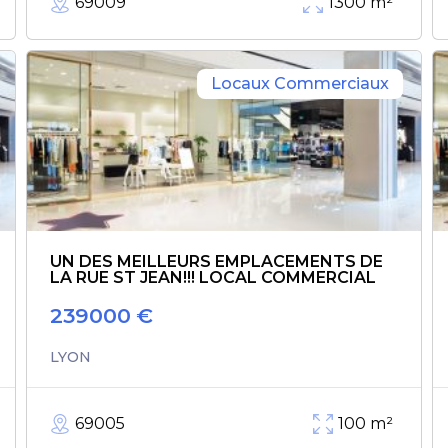
69009
1300
m²
Locaux Commerciaux
UN DES MEILLEURS EMPLACEMENTS DE
LA RUE ST JEAN!!! LOCAL COMMERCIAL
239000
€
LYON
69005
100
m²