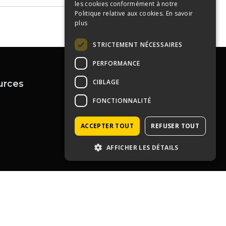
les cookies conformément à notre
Politique relative aux cookies.
En savoir
plus
STRICTEMENT NÉCESSAIRES
PERFORMANCE
CIBLAGE
urces
Contactez-nous
04 72 43 99 09
FONCTIONNALITÉ
contact@immoprolyon.fr
Contact
134 cours Lafayette 69003
ACCEPTER TOUT
REFUSER TOUT
Lyon
AFFICHER LES DÉTAILS