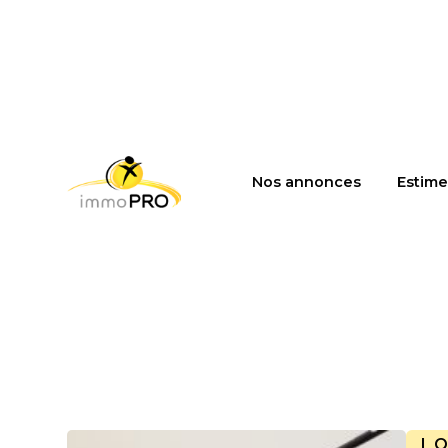
Nos annonces
Estime
L