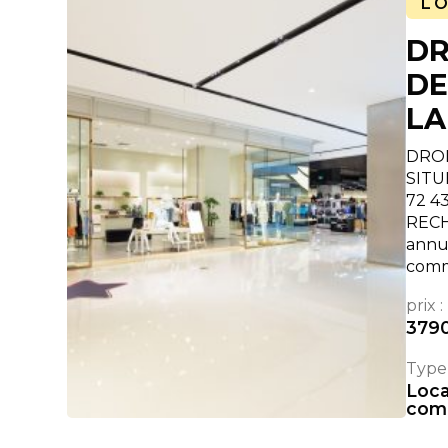
L
DR
DE
LA
DROI
SITU
72 4
RECH
annue
comm
prix :
379
Type 
Loc
com