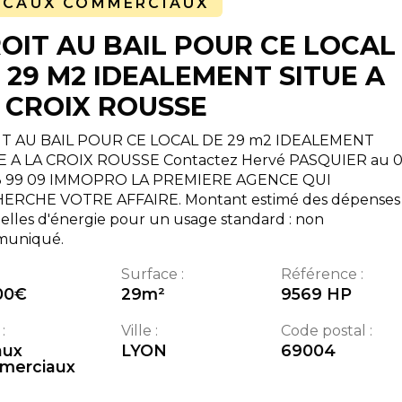
OCAUX COMMERCIAUX
OIT AU BAIL POUR CE LOCAL
 29 M2 IDEALEMENT SITUE A
 CROIX ROUSSE
T AU BAIL POUR CE LOCAL DE 29 m2 IDEALEMENT
E A LA CROIX ROUSSE Contactez Hervé PASQUIER au 
3 99 09 IMMOPRO LA PREMIERE AGENCE QUI
ERCHE VOTRE AFFAIRE. Montant estimé des dépenses
lles d'énergie pour un usage standard : non
uniqué.
Surface :
Référence :
00
€
29
m²
9569 HP
:
Ville :
Code postal :
aux
LYON
69004
merciaux