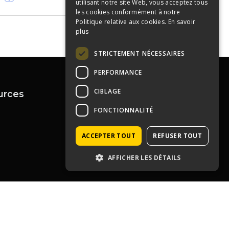
utilisant notre site Web, vous acceptez tous
les cookies conformément à notre
Politique relative aux cookies.
En savoir
plus
STRICTEMENT NÉCESSAIRES
PERFORMANCE
CIBLAGE
urces
Contactez-nous
04 72 43 99 09
FONCTIONNALITÉ
contact@immoprolyon.fr
Contact
134 cours Lafayette 69003
ACCEPTER TOUT
REFUSER TOUT
Lyon
AFFICHER LES DÉTAILS