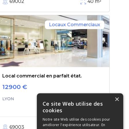
69002
40
m²
Locaux Commerciaux
Local commercial en parfait état.
12900
€
×
LYON
Ce site Web utilise des
cookies
Notre site Web utilise des cookies pour
améliorer l'expérience utilisateur. En
69003
61
m²