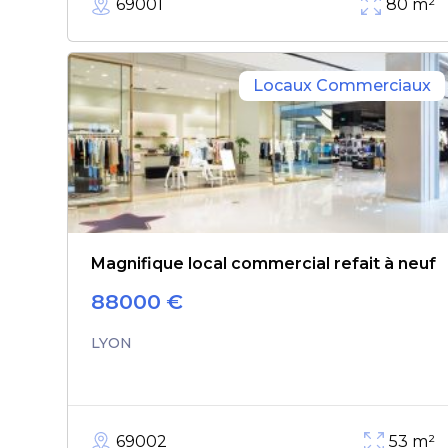
69001
80
m²
Locaux Commerciaux
Magnifique local commercial refait à neuf
88000
€
LYON
69002
53
m²