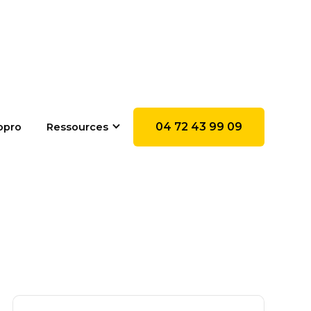
04 72 43 99 09
opro
Ressources