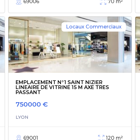
69006
70
m²
Locaux Commerciaux
EMPLACEMENT N°1 SAINT NIZIER
LINEAIRE DE VITRINE 15 M AXE TRES
PASSANT
750000
€
LYON
69001
120
m²