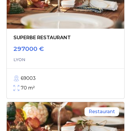
SUPERBE RESTAURANT
297000
€
LYON
69003
70
m²
Restaurant