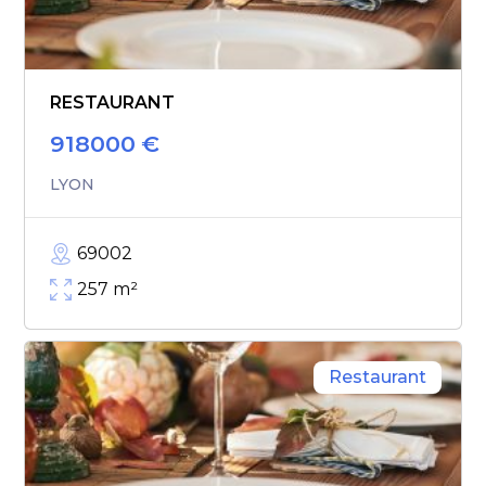
RESTAURANT
918000
€
LYON
69002
257
m²
Restaurant