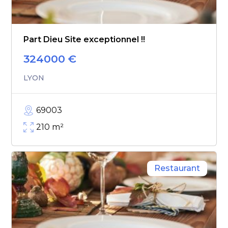
Part Dieu Site exceptionnel !!
324000
€
LYON
69003
210
m²
Restaurant