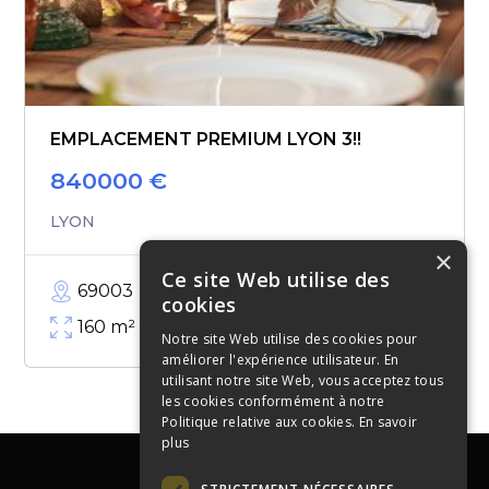
EMPLACEMENT PREMIUM LYON 3!!
840000
€
LYON
×
Ce site Web utilise des
69003
cookies
160
m²
Notre site Web utilise des cookies pour
améliorer l'expérience utilisateur. En
utilisant notre site Web, vous acceptez tous
les cookies conformément à notre
Politique relative aux cookies.
En savoir
plus