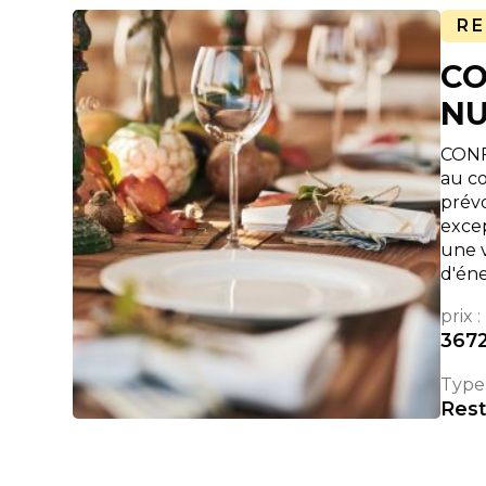
R
CO
NU
CONF
au co
prévo
exce
une 
d'én
prix :
367
Type 
Rest