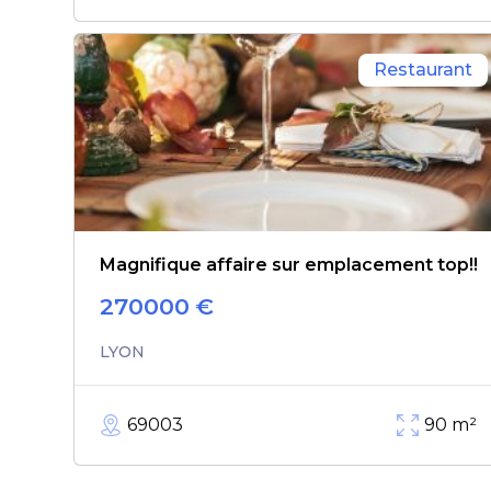
Restaurant
Magnifique affaire sur emplacement top!!
270000
€
LYON
69003
90
m²