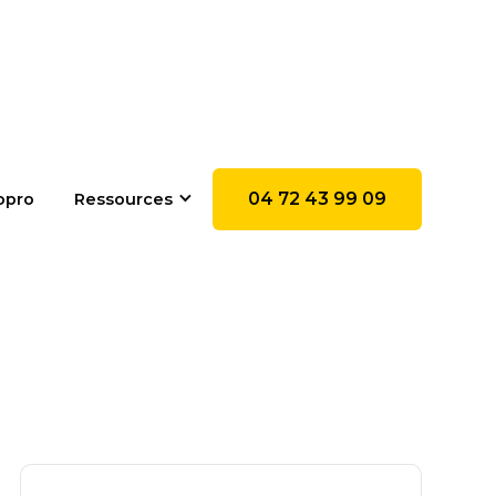
04 72 43 99 09
opro
Ressources