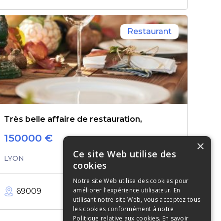
Restaurant
Très belle affaire de restauration,
150000
€
×
Ce site Web utilise des
LYON
cookies
Notre site Web utilise des cookies pour
améliorer l'expérience utilisateur. En
69009
110
m²
utilisant notre site Web, vous acceptez tous
les cookies conformément à notre
Politique relative aux cookies.
En savoir