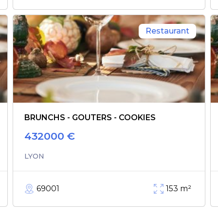
Restaurant
BRUNCHS - GOUTERS - COOKIES
432000
€
LYON
69001
153
m²