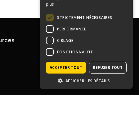
plus
STRICTEMENT NÉCESSAIRES
PERFORMANCE
urces
Contactez-nous
CIBLAGE
04 72 43 99 09
FONCTIONNALITÉ
contact@immoprolyon.fr
Contact
134 cours Lafayette 69003
ACCEPTER TOUT
REFUSER TOUT
Lyon
AFFICHER LES DÉTAILS