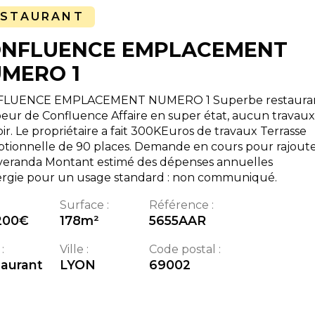
ESTAURANT
NFLUENCE EMPLACEMENT
MERO 1
LUENCE EMPLACEMENT NUMERO 1 Superbe restaura
eur de Confluence Affaire en super état, aucun travaux
ir. Le propriétaire a fait 300KEuros de travaux Terrasse
ptionnelle de 90 places. Demande en cours pour rajout
veranda Montant estimé des dépenses annuelles
ergie pour un usage standard : non communiqué.
Surface :
Référence :
200
€
178
m²
5655AAR
:
Ville :
Code postal :
aurant
LYON
69002