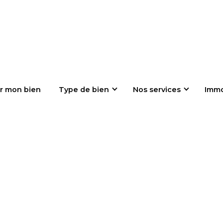
r mon bien
Type de bien
Nos services
Imm