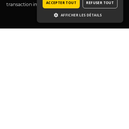
ACCEPTER TOUT
REFUSER TOUT
transaction immobilière.
AFFICHER LES DÉTAILS
Type de bien
Café hôtel restauration
Entreprise
Tabac-presse
Droit au bail
Murs commerciaux
Autres commerces
Ressources
Blog