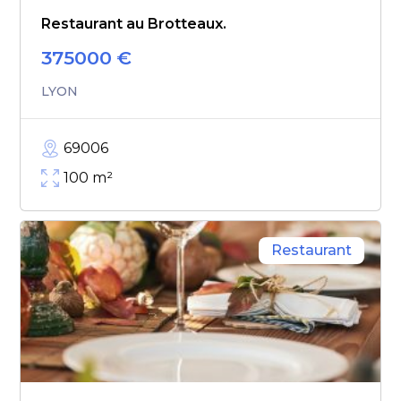
Restaurant au Brotteaux.
375000
€
LYON
69006
100
m²
Restaurant