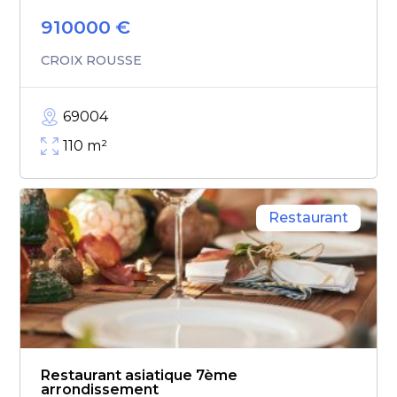
910000
€
CROIX ROUSSE
69004
110
m²
Restaurant
Restaurant asiatique 7ème
arrondissement