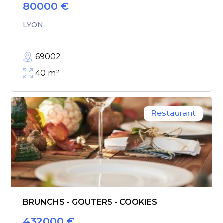
80000
€
LYON
69002
40
m²
Restaurant
BRUNCHS - GOUTERS - COOKIES
432000
€