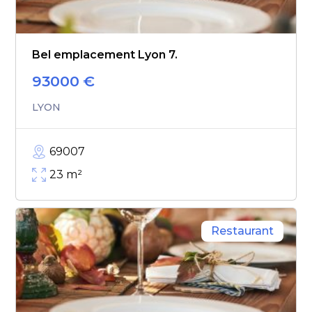
Bel emplacement Lyon 7.
93000
€
LYON
69007
23
m²
Restaurant