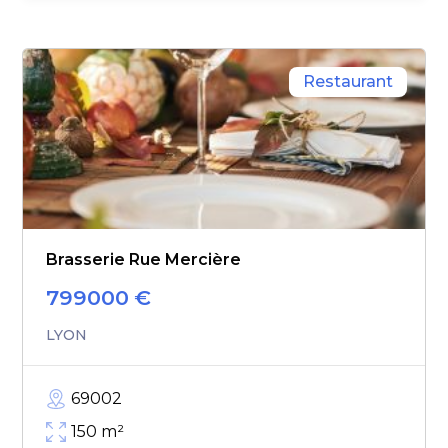
Restaurant
Brasserie Rue Mercière
799000
€
LYON
69002
150
m²