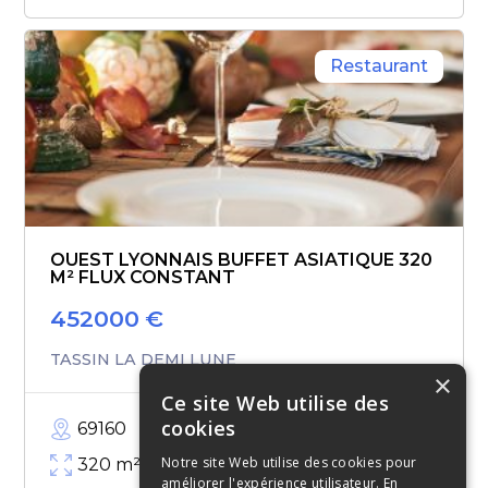
Restaurant
OUEST LYONNAIS BUFFET ASIATIQUE 320
M² FLUX CONSTANT
452000
€
TASSIN LA DEMI LUNE
×
Ce site Web utilise des
cookies
69160
Notre site Web utilise des cookies pour
320
m²
améliorer l'expérience utilisateur. En