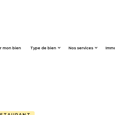
r mon bien
Type de bien
Nos services
Imm
ESTAURANT