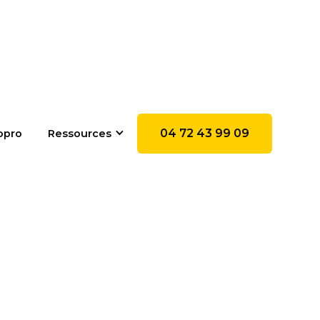
04 72 43 99 09
opro
Ressources