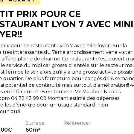
TIT PRIX POUR CE
STAURANT LYON 7 AVEC MINI
YER!!
 prix pour ce restaurant Lyon 7 avec mini loyer!! Sur la
e très intéressante du 7ème arrondissement vene visiter
 affaire pleine de charme. Ce restaurant n'est ouvert qu
le service du midi car grosse clientèle sur le secteur mai
est fermée le soir alors qu'il y a une grosse activité possib
e quartier. De plus fermeture pour congés de 8 semaine
ai potentiel de continuité mais surtout d'amélioration!! 4
s en intèrieur et 18 en terrasse. Mr Maubon Nicolas
pro 04 72 43 99 09 Montant estimé des dépenses
lles d'énergie pour un usage standard : non
uniqué.
Surface :
Référence :
000
€
60
m²