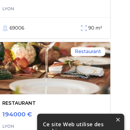
LYON
69006
90
m²
Restaurant
RESTAURANT
194000
€
×
Ce site Web utilise des
LYON