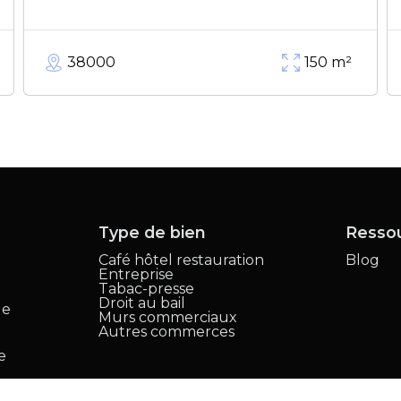
38000
150
m²
Type de bien
Resso
Café hôtel restauration
Blog
Entreprise
,
Tabac-presse
Droit au bail
le
Murs commerciaux
Autres commerces
e