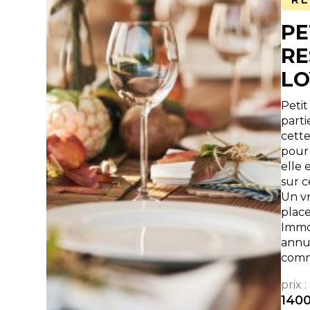
PE
RE
LO
Petit
parti
cette
pour 
elle 
sur c
Un vr
place
Immo
annue
comm
prix :
140