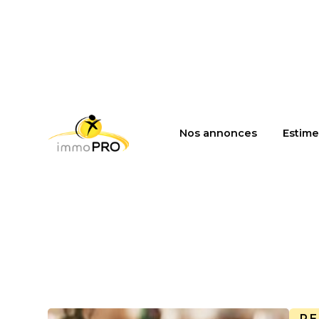
Nos annonces
Estime
R