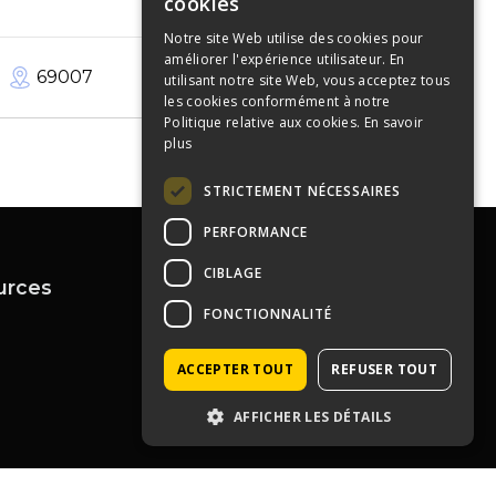
cookies
Notre site Web utilise des cookies pour
améliorer l'expérience utilisateur. En
69007
90
m²
utilisant notre site Web, vous acceptez tous
les cookies conformément à notre
Politique relative aux cookies.
En savoir
plus
STRICTEMENT NÉCESSAIRES
PERFORMANCE
CIBLAGE
urces
Contactez-nous
FONCTIONNALITÉ
04 72 43 99 09
contact@immoprolyon.fr
Contact
ACCEPTER TOUT
REFUSER TOUT
134 cours Lafayette 69003
Lyon
AFFICHER LES DÉTAILS