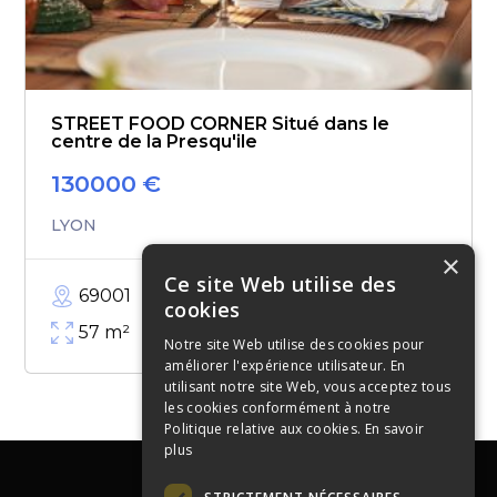
STREET FOOD CORNER Situé dans le
centre de la Presqu'ile
130000
€
LYON
×
Ce site Web utilise des
69001
cookies
57
m²
Notre site Web utilise des cookies pour
améliorer l'expérience utilisateur. En
utilisant notre site Web, vous acceptez tous
les cookies conformément à notre
Politique relative aux cookies.
En savoir
plus