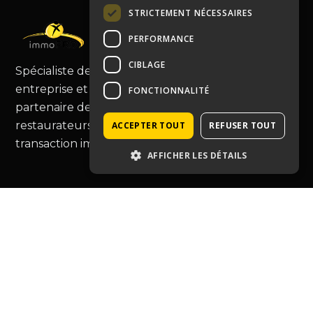
STRICTEMENT NÉCESSAIRES
PERFORMANCE
CIBLAGE
Spécialiste de la cession de fonds de commerce,
entreprise et murs commerciaux, Immopro est le
FONCTIONNALITÉ
partenaire de choix pour les commerçants et
restaurateurs, vous guidant au-delà de la simple
ACCEPTER TOUT
REFUSER TOUT
transaction immobilière.
AFFICHER LES DÉTAILS
Type de bien
Café hôtel restauration
Entreprise