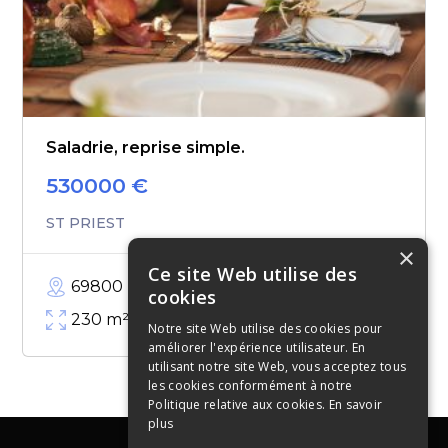
Saladrie, reprise simple.
530000
€
ST PRIEST
×
Ce site Web utilise des
69800
cookies
230
m²
Notre site Web utilise des cookies pour
améliorer l'expérience utilisateur. En
utilisant notre site Web, vous acceptez tous
les cookies conformément à notre
Politique relative aux cookies.
En savoir
plus