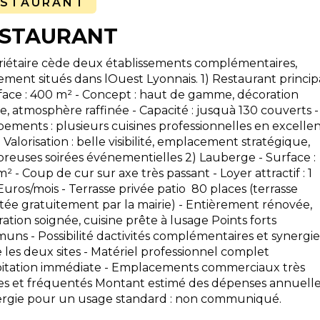
ESTAURANT
STAURANT
riétaire cède deux établissements complémentaires,
ement situés dans lOuest Lyonnais. 1) Restaurant princip
face : 400 m² - Concept : haut de gamme, décoration
e, atmosphère raffinée - Capacité : jusquà 130 couverts -
ements : plusieurs cuisines professionnelles en excelle
- Valorisation : belle visibilité, emplacement stratégique,
euses soirées événementielles 2) Lauberge - Surface :
² - Coup de cur sur axe très passant - Loyer attractif : 1
uros/mois - Terrasse privée patio  80 places (terrasse
ée gratuitement par la mairie) - Entièrement rénovée,
ation soignée, cuisine prête à lusage Points forts
ns - Possibilité dactivités complémentaires et synergie
 les deux sites - Matériel professionnel complet 
oitation immédiate - Emplacements commerciaux très
les et fréquentés Montant estimé des dépenses annuell
ergie pour un usage standard : non communiqué.