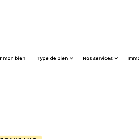
r mon bien
Type de bien
Nos services
Imm