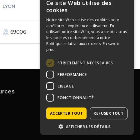
Ce site Web utilise des
LYON
cookies
Notre site Web utilise des cookies pour
améliorer l'expérience utilisateur. En
69006
100
m²
utilisant notre site Web, vous acceptez tous
les cookies conformément à notre
Politique relative aux cookies.
En savoir
plus
STRICTEMENT NÉCESSAIRES
PERFORMANCE
CIBLAGE
urces
Contactez-nous
FONCTIONNALITÉ
04 72 43 99 09
contact@immoprolyon.fr
Contact
ACCEPTER TOUT
REFUSER TOUT
134 cours Lafayette 69003
Lyon
AFFICHER LES DÉTAILS