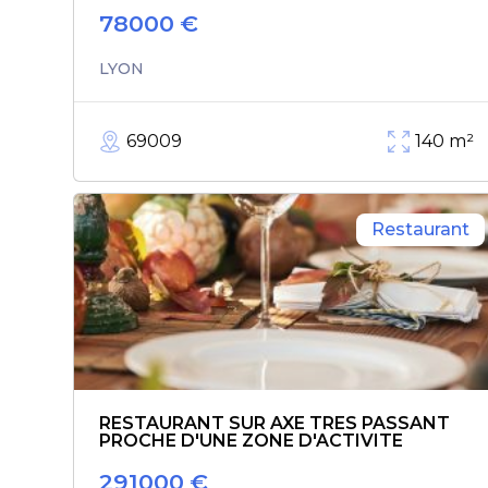
78000
€
LYON
69009
140
m²
Restaurant
RESTAURANT SUR AXE TRES PASSANT
PROCHE D'UNE ZONE D'ACTIVITE
291000
€