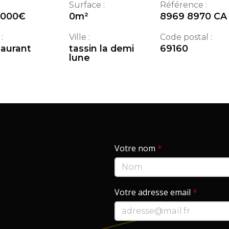
Surface :
Référence :
9000
€
0
m²
8969 8970 CA
:
Ville :
Code postal :
aurant
tassin la demi
69160
lune
Votre nom
*
Votre adresse email
*