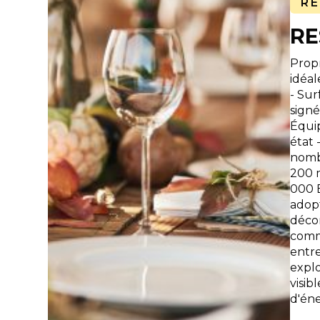
R
RE
Prop
idéal
- Sur
signé
Équip
état 
nombr
200 m
000 E
adopt
décor
commu
entre
expl
visib
d'én