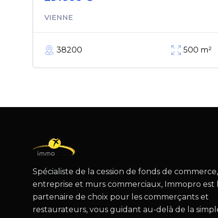
VIENNE
38200
500
m²
Spécialiste de la cession de fonds de commerce
entreprise et murs commerciaux, Immopro est 
partenaire de choix pour les commerçants et
restaurateurs, vous guidant au-delà de la simpl