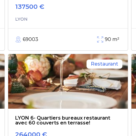
137500
€
LYON
69003
90
m²
Restaurant
LYON 6- Quartiers bureaux restaurant
avec 60 couverts en terrasse!
264000
€