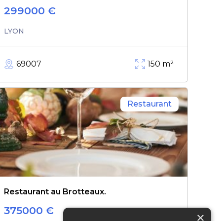
299000
€
LYON
69007
150
m²
Restaurant
Restaurant au Brotteaux.
375000
€
×