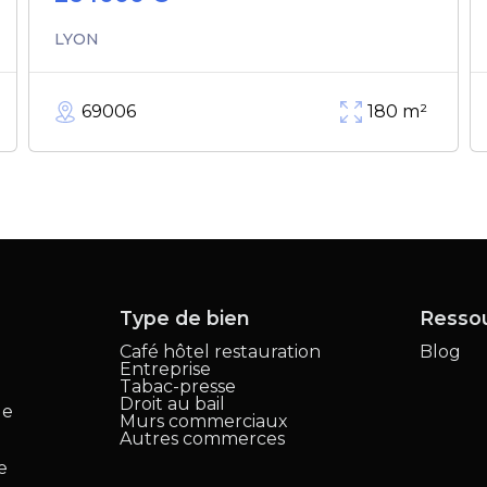
LYON
69006
180
m²
Type de bien
Resso
Café hôtel restauration
Blog
Entreprise
,
Tabac-presse
Droit au bail
le
Murs commerciaux
Autres commerces
e