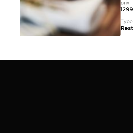
prix :
129
Type 
Rest