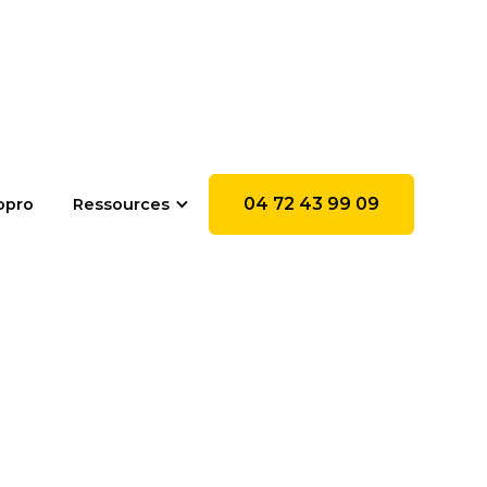
04 72 43 99 09
opro
Ressources