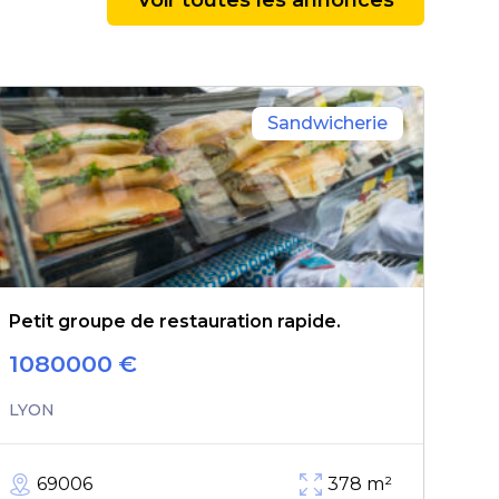
Sandwicherie
Petit groupe de restauration rapide.
1080000
€
LYON
69006
378
m²