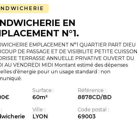
ANDWICHERIE
NDWICHERIE EN
PLACEMENT N°1.
WICHERIE EMPLACEMENT N°1 QUARTIER PART DIEU
COUP DE PASSAGE ET DE VISIBILITE PETITE CUISSO
RISEE TERRASSE ANNUELLE PRIVATIVE OUVERT DU
I AU VENDREDI MIDI Montant estimé des dépenses
lles d'énergie pour un usage standard : non
uniqué.
Surface :
Référence :
00
€
60
m²
8878CD/BD
:
Ville :
Code postal :
wicherie
LYON
69003