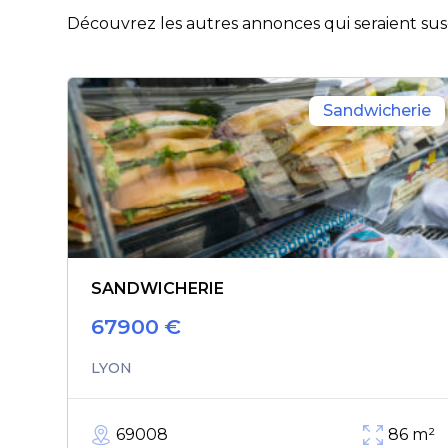
Découvrez les autres annonces qui seraient susc
Sandwicherie
SANDWICHERIE
67900
€
LYON
69008
86
m²