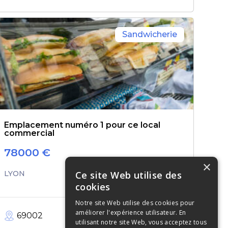
Sandwicherie
Emplacement numéro 1 pour ce local
commercial
78000
€
×
Ce site Web utilise des
LYON
cookies
Notre site Web utilise des cookies pour
améliorer l'expérience utilisateur. En
69002
40
m²
utilisant notre site Web, vous acceptez tous