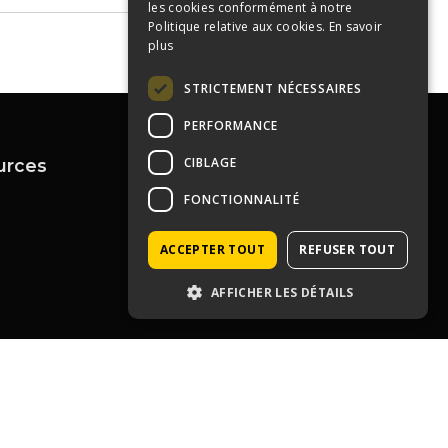
les cookies conformément à notre
Politique relative aux cookies.
En savoir
plus
STRICTEMENT NÉCESSAIRES
PERFORMANCE
CIBLAGE
urces
Contactez-nous
04 72 43 99 09
FONCTIONNALITÉ
contact@immoprolyon.fr
Contact
134 cours Lafayette 69003
ACCEPTER TOUT
REFUSER TOUT
Lyon
AFFICHER LES DÉTAILS