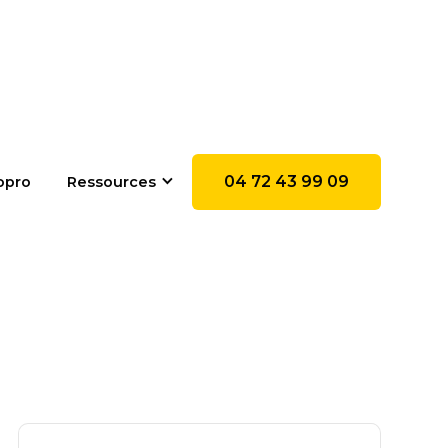
04 72 43 99 09
opro
Ressources