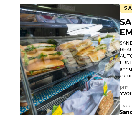
S
SA
EM
SAND
BEAU
AUTO
LUND
annue
comm
prix :
770
Type 
Sand