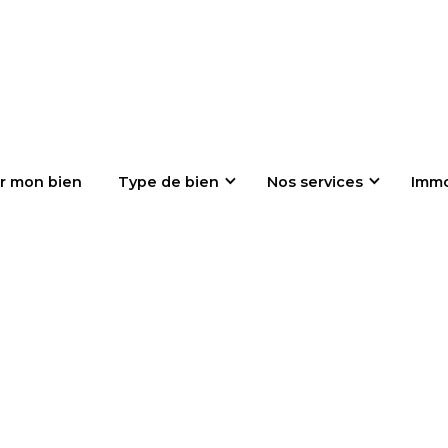
r mon bien
Type de bien
Nos services
Imm