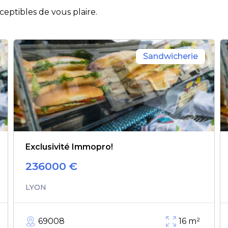
eptibles de vous plaire.
Sandwicherie
Exclusivité Immopro!
236000
€
LYON
69008
16
m²