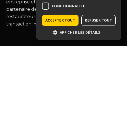
entreprise et murs commerciaux, Immopro est le
FONCTIONNALITÉ
partenaire de choix pour les commerçants et
restaurateurs, vous guidant au-delà de la simple
ACCEPTER TOUT
REFUSER TOUT
transaction immobilière.
AFFICHER LES DÉTAILS
Type de bien
Café hôtel restauration
Entreprise
Tabac-presse
Droit au bail
Murs commerciaux
Autres commerces
Ressources