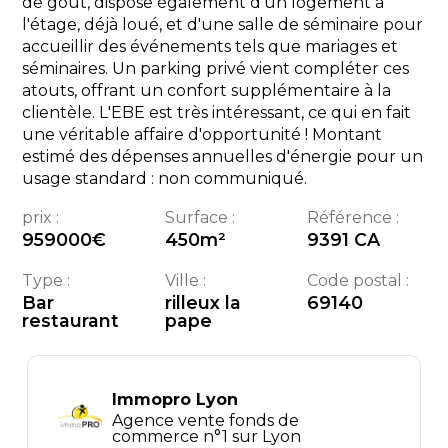
de gout, dispose également d'un logement à
l'étage, déjà loué, et d'une salle de séminaire pour
accueillir des événements tels que mariages et
séminaires. Un parking privé vient compléter ces
atouts, offrant un confort supplémentaire à la
clientèle. L'EBE est très intéressant, ce qui en fait
une véritable affaire d'opportunité ! Montant
estimé des dépenses annuelles d'énergie pour un
usage standard : non communiqué.
prix :
Surface :
Référence :
959000
€
450
m²
9391 CA
Type :
Ville :
Code postal :
Bar
rilleux la
69140
restaurant
pape
Immopro Lyon
Agence vente fonds de
commerce n°1 sur Lyon