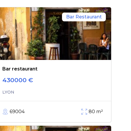
Bar Restaurant
Bar restaurant
430000
€
LYON
69004
80
m²