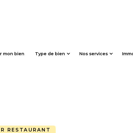
r mon bien
Type de bien
Nos services
Imm
AR RESTAURANT