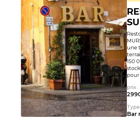
RE
SU
Resto
MURS 
une t
terra
150 0
stoc
pour
prix :
299
Type 
Bar 