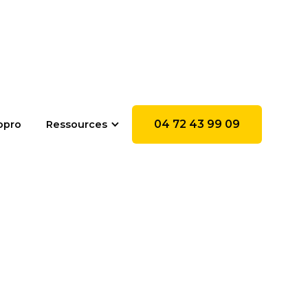
04 72 43 99 09
opro
Ressources