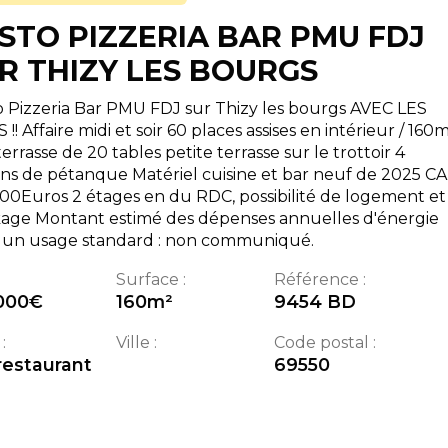
STO PIZZERIA BAR PMU FDJ
R THIZY LES BOURGS
 Pizzeria Bar PMU FDJ sur Thizy les bourgs AVEC LES
!! Affaire midi et soir 60 places assises en intérieur / 160
errasse de 20 tables petite terrasse sur le trottoir 4
ins de pétanque Matériel cuisine et bar neuf de 2025 CA
00Euros 2 étages en du RDC, possibilité de logement et
kage Montant estimé des dépenses annuelles d'énergie
 un usage standard : non communiqué.
Surface :
Référence :
000
€
160
m²
9454 BD
:
Ville :
Code postal :
restaurant
69550