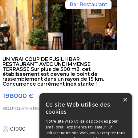
Bar Restaurant
UN VRAI COUP DE FUSIL !! BAR
RESTAURANT AVEC UNE IMMENSE
TERRASSE Sur plus de 500 m2, cet
établissement est devenu le point de
rassemblement dans un rayon de 15 km.
Concurrence carrément inexistante !
198000
€
×
Ce site Web utilise des
BOURG EN BRESSE
cookies
Notre site Web utilise des cookies pour
améliorer l'expérience utilisateur. En
01000
488
m²
utilisant notre site Web, vous acceptez tous