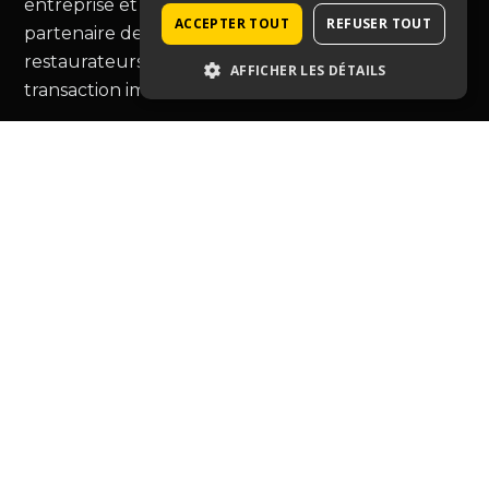
entreprise et murs commerciaux, Immopro est le
ACCEPTER TOUT
REFUSER TOUT
partenaire de choix pour les commerçants et
restaurateurs, vous guidant au-delà de la simple
AFFICHER LES DÉTAILS
transaction immobilière.
Type de bien
Café hôtel restauration
Entreprise
Tabac-presse
Droit au bail
Murs commerciaux
Autres commerces
Ressources