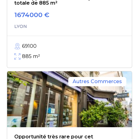
totale de 885 m²
1674000
€
LYON
69100
885
m²
Autres Commerces
Opportunité très rare pour cet