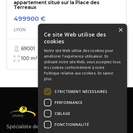
appartement situé sur la Place des
Terreaux
499900
€
×
LYON
Ce site Web utilise des
cookies
69001
Notre site Web utilise des cookies pour
améliorer l'expérience utilisateur. En
100
m²
utilisant notre site Web, vous acceptez tous
les cookies conformément à notre
Politique relative aux cookies.
En savoir
plus
STRICTEMENT NÉCESSAIRES
PERFORMANCE
CIBLAGE
FONCTIONNALITÉ
Spécialiste de la cession de fonds de commerce,