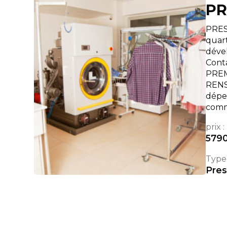
PR
PRESS
quart
dével
Cont
PREM
RENS
dépe
comm
prix :
579
Type 
Pres