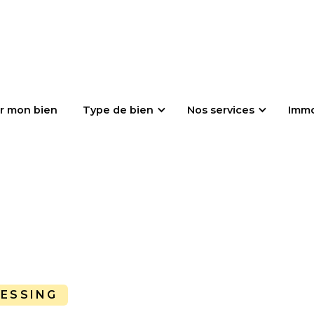
r mon bien
Type de bien
Nos services
Imm
RESSING