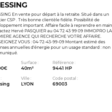
ESSING
ING En vente pour départ à la retraite. Situé dans un
ier CSP . Très bonne clientèle fidèle. Possibilité de
oppement important. Affaire facile à reprendre en main
actez Hervé PASQUIER au 04 72 43 99 09 IMMOPRO LA
IERE AGENCE QUI RECHERCHE VOTRE AFFAIRE.
EIGNEZ VOUS : 04-72-43-99-09 Montant estimé des
nses annuelles d'énergie pour un usage standard : non
uniqué.
Surface :
Référence :
00
€
40
m²
9441 HP
:
Ville :
Code postal :
sing
LYON
69003