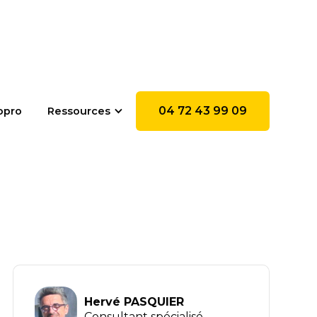
04 72 43 99 09
opro
Ressources
Hervé PASQUIER
Consultant spécialisé