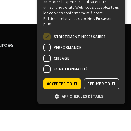
améliorer l'expérience utilisateur. En
utilisant notre site Web, vous acceptez tous
les cookies conformément à notre
Politique relative aux cookies.
En savoir
plus
STRICTEMENT NÉCESSAIRES
urces
Contactez-nous
PERFORMANCE
04 72 43 99 09
CIBLAGE
contact@immoprolyon.fr
Contact
134 cours Lafayette 69003
FONCTIONNALITÉ
Lyon
ACCEPTER TOUT
REFUSER TOUT
AFFICHER LES DÉTAILS