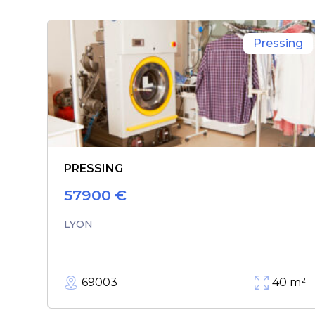
Pressing
PRESSING
57900
€
LYON
69003
40
m²