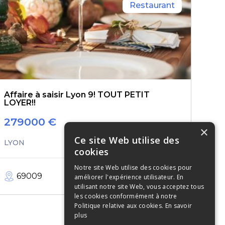
Restaurant
Affaire à saisir Lyon 9! TOUT PETIT
LOYER!!
279000
€
×
Ce site Web utilise des
LYON
cookies
Notre site Web utilise des cookies pour
69009
55
m²
améliorer l'expérience utilisateur. En
utilisant notre site Web, vous acceptez tous
les cookies conformément à notre
Politique relative aux cookies.
En savoir
plus