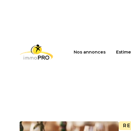
Nos annonces
Estime
R