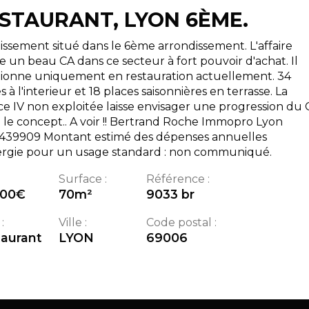
STAURANT, LYON 6ÈME.
issement situé dans le 6ème arrondissement. L'affaire
se un beau CA dans ce secteur à fort pouvoir d'achat. Il
tionne uniquement en restauration actuellement. 34
s à l'interieur et 18 places saisonnières en terrasse. La
ce IV non exploitée laisse envisager une progression du 
 le concept.. A voir !! Bertrand Roche Immopro Lyon
439909 Montant estimé des dépenses annuelles
ergie pour un usage standard : non communiqué.
Surface :
Référence :
000
€
70
m²
9033 br
:
Ville :
Code postal :
aurant
LYON
69006