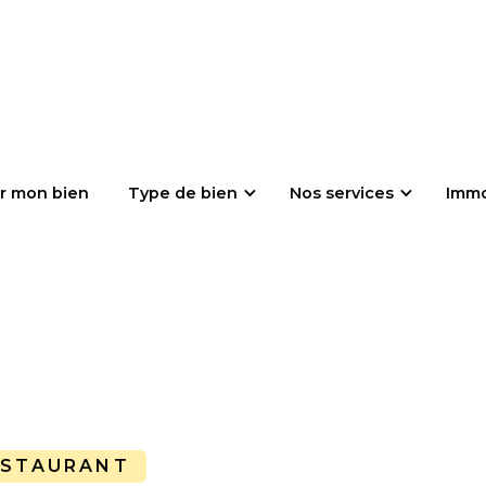
r mon bien
Type de bien
Nos services
Imm
ESTAURANT