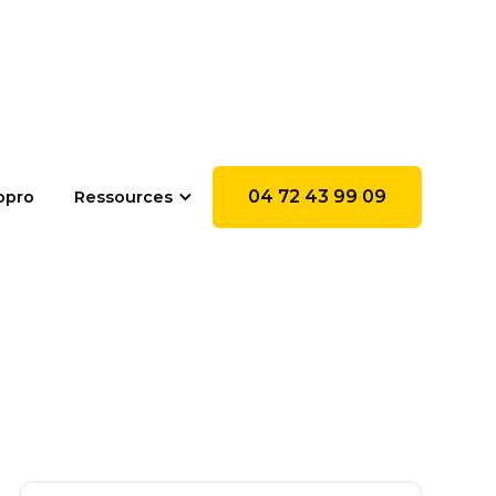
04 72 43 99 09
opro
Ressources