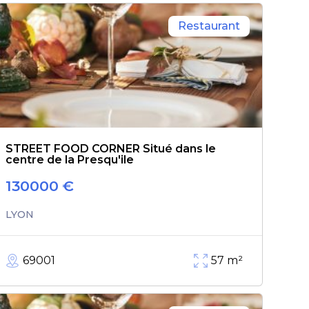
Restaurant
STREET FOOD CORNER Situé dans le
centre de la Presqu'ile
130000
€
LYON
69001
57
m²