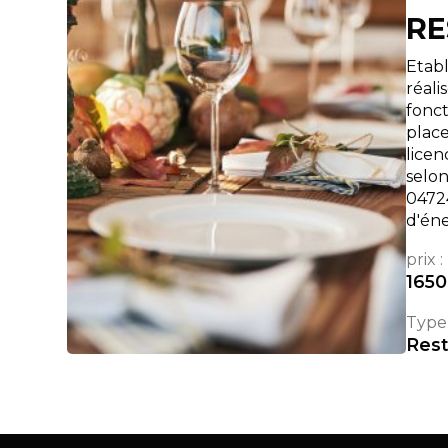
RE
Etabl
réali
fonc
place
licen
selon
0472
d'én
prix :
165
Type 
Rest