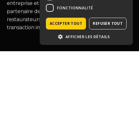
entreprise et murs commerciaux, Immopro est le
FONCTIONNALITÉ
partenaire de choix pour les commerçants et
restaurateurs, vous guidant au-delà de la simple
ACCEPTER TOUT
REFUSER TOUT
transaction immobilière.
AFFICHER LES DÉTAILS
Type de bien
Café hôtel restauration
Entreprise
Tabac-presse
Droit au bail
Murs commerciaux
Autres commerces
Ressources