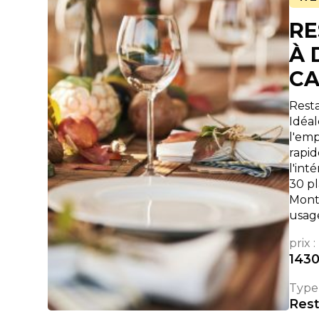
RE
À 
C
Resta
Idéal
l'emp
rapid
l'int
30 pl
Mont
usag
prix :
143
Type 
Rest