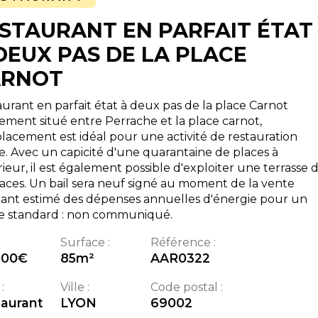
STAURANT EN PARFAIT ÉTAT
DEUX PAS DE LA PLACE
ARNOT
urant en parfait état à deux pas de la place Carnot
ement situé entre Perrache et la place carnot,
lacement est idéal pour une activité de restauration
e. Avec un capicité d'une quarantaine de places à
érieur, il est également possible d'exploiter une terrasse 
aces. Un bail sera neuf signé au moment de la vente
ant estimé des dépenses annuelles d'énergie pour un
e standard : non communiqué.
Surface :
Référence :
000
€
85
m²
AAR0322
:
Ville :
Code postal :
aurant
LYON
69002