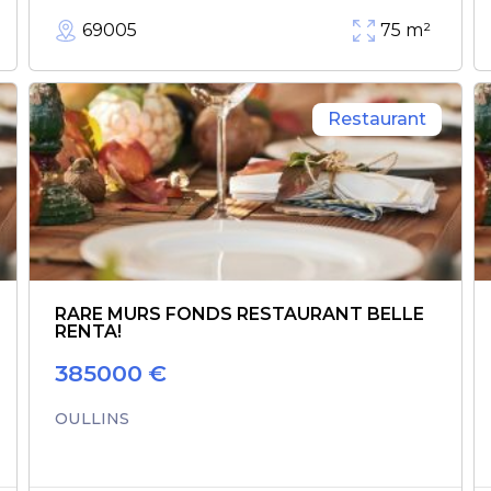
69005
75
m²
Restaurant
RARE MURS FONDS RESTAURANT BELLE
RENTA!
385000
€
OULLINS