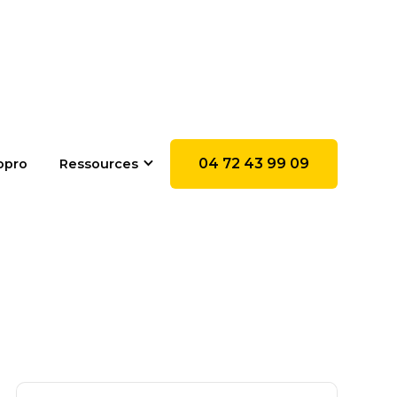
04 72 43 99 09
opro
Ressources