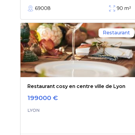
69008
90
m²
Restaurant
Restaurant cosy en centre ville de Lyon
199000
€
LYON