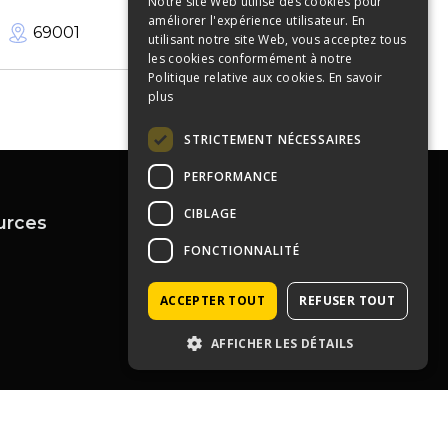
Notre site Web utilise des cookies pour
améliorer l'expérience utilisateur. En
69001
300
m²
utilisant notre site Web, vous acceptez tous
les cookies conformément à notre
Politique relative aux cookies.
En savoir
plus
STRICTEMENT NÉCESSAIRES
PERFORMANCE
CIBLAGE
urces
Contactez-nous
FONCTIONNALITÉ
04 72 43 99 09
contact@immoprolyon.fr
Contact
ACCEPTER TOUT
REFUSER TOUT
134 cours Lafayette 69003
Lyon
AFFICHER LES DÉTAILS