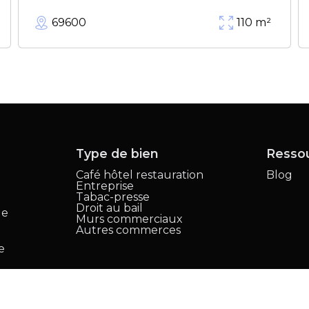
69600
110
m²
Type de bien
Resso
Café hôtel restauration
Blog
Entreprise
,
Tabac-presse
Droit au bail
le
Murs commerciaux
Autres commerces
e