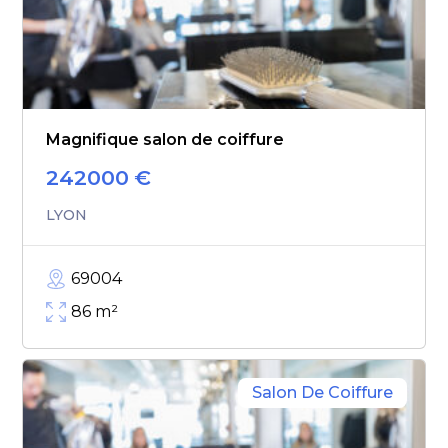
Magnifique salon de coiffure
242000
€
LYON
69004
86
m²
Salon De Coiffure