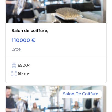
Salon de coiffure,
110000
€
LYON
69004
60
m²
Salon De Coiffure