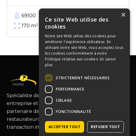
×
69100
Ce site Web utilise des
170
m²
cookies
Notre site Web utilise des cookies pour
améliorer l'expérience utilisateur. En
utilisant notre site Web, vous acceptez tous
les cookies conformément à notre
Politique relative aux cookies.
En savoir
plus
STRICTEMENT NÉCESSAIRES
PERFORMANCE
Spécialiste de la cession de fonds de commerce,
CIBLAGE
entreprise et murs commerciaux, Immopro est le
partenaire de choix pour les commerçants et
FONCTIONNALITÉ
restaurateurs, vous guidant au-delà de la simple
transaction immobilière.
ACCEPTER TOUT
REFUSER TOUT