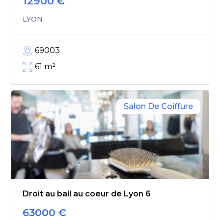
12900
€
LYON
69003
61
m²
Salon De Coiffure
Droit au bail au coeur de Lyon 6
63000
€