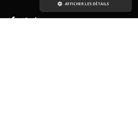
AFFICHER LES DÉTAILS
Type de bien
Café hôtel restauration
Entreprise
Tabac-presse
Droit au bail
Murs commerciaux
Autres commerces
Ressources
Blog
Contactez-nous