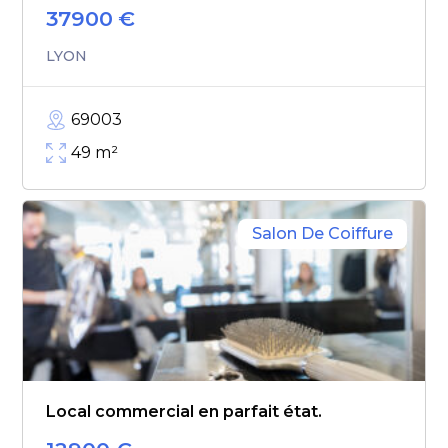
37900
€
LYON
69003
49
m²
Salon De Coiffure
Local commercial en parfait état.