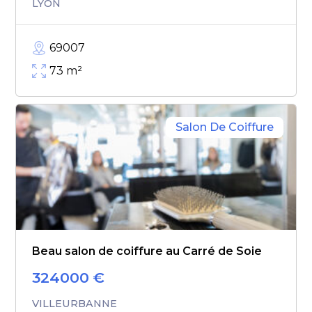
LYON
69007
73
m²
Salon De Coiffure
Beau salon de coiffure au Carré de Soie
324000
€
VILLEURBANNE