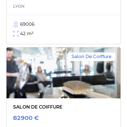
LYON
69006
42
m²
Salon De Coiffure
SALON DE COIFFURE
82900
€