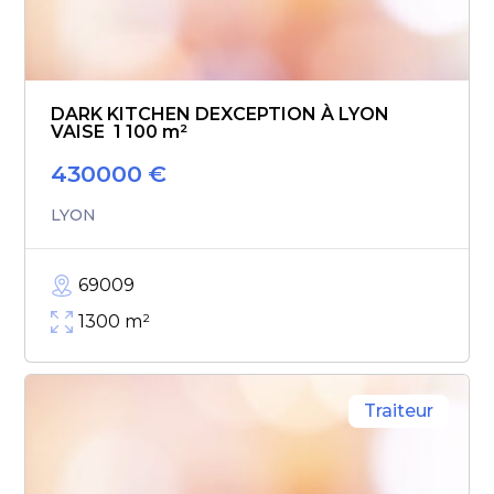
DARK KITCHEN DEXCEPTION À LYON
VAISE  1 100 m²
430000
€
LYON
69009
1300
m²
Traiteur