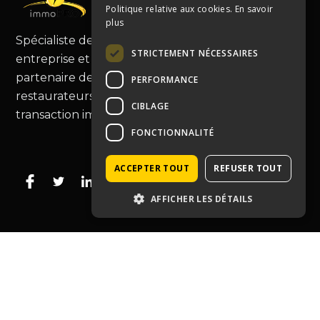
Politique relative aux cookies.
En savoir
plus
Spécialiste de la cession de fonds de commerce,
STRICTEMENT NÉCESSAIRES
entreprise et murs commerciaux, Immopro est le
partenaire de choix pour les commerçants et
PERFORMANCE
restaurateurs, vous guidant au-delà de la simple
CIBLAGE
transaction immobilière.
FONCTIONNALITÉ
ACCEPTER TOUT
REFUSER TOUT
AFFICHER LES DÉTAILS
Type de bien
Café hôtel restauration
Entreprise
Tabac-presse
Droit au bail
Murs commerciaux