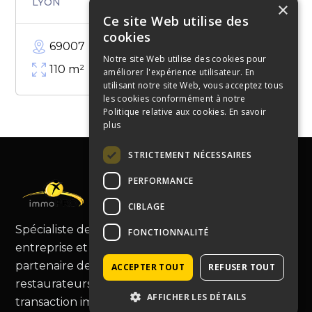
LYON
×
Ce site Web utilise des
cookies
69007
Notre site Web utilise des cookies pour
110
m²
améliorer l'expérience utilisateur. En
utilisant notre site Web, vous acceptez tous
les cookies conformément à notre
Politique relative aux cookies.
En savoir
plus
STRICTEMENT NÉCESSAIRES
PERFORMANCE
CIBLAGE
Spécialiste de la cession de fonds de commerce,
FONCTIONNALITÉ
entreprise et murs commerciaux, Immopro est le
partenaire de choix pour les commerçants et
ACCEPTER TOUT
REFUSER TOUT
restaurateurs, vous guidant au-delà de la simple
AFFICHER LES DÉTAILS
transaction immobilière.