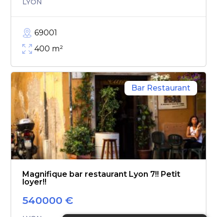
LYON
69001
400
m²
Bar Restaurant
Magnifique bar restaurant Lyon 7!! Petit
loyer!!
540000
€