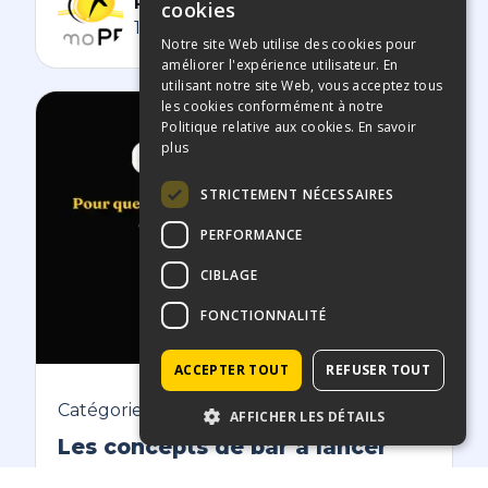
Rédacteur Immopro
cookies
18/2/2021
Notre site Web utilise des cookies pour
améliorer l'expérience utilisateur. En
utilisant notre site Web, vous acceptez tous
les cookies conformément à notre
Politique relative aux cookies.
En savoir
plus
STRICTEMENT NÉCESSAIRES
PERFORMANCE
CIBLAGE
FONCTIONNALITÉ
ACCEPTER TOUT
REFUSER TOUT
Catégorie
AFFICHER LES DÉTAILS
Les concepts de bar à lancer
Découvrez les tendances émergentes de