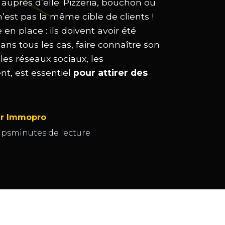
uprès d’elle. Pizzeria, bouchon ou
’est pas la même cible de clients !
n place : ils doivent avoir été
 Dans tous les cas, faire connaître son
 les réseaux sociaux, les
ent, est essentiel
pour attirer des
r Immopro
ps
minutes de lecture