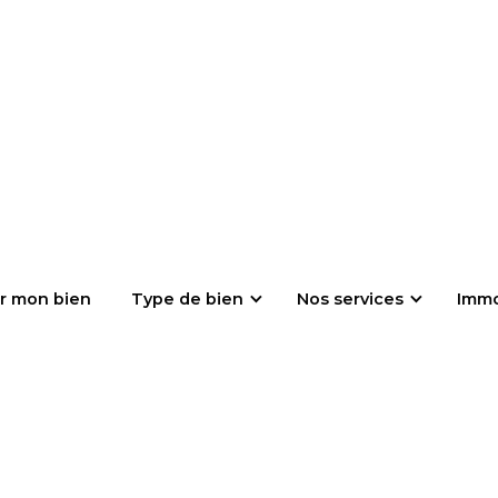
r mon bien
Type de bien
Nos services
Imm