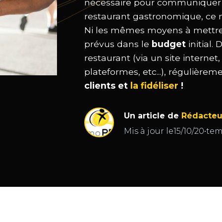
nécessaire pour communiquer a
restaurant gastronomique, ce n
Ni les mêmes moyens à mettre e
prévus dans le
budget
initial.
restaurant (via un site internet,
plateformes, etc...), régulièrem
clients et
la fidéliser
!
Un article de
Rédacteu
Mis à jour le
15/10/20
•
tem