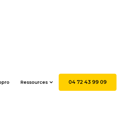
04 72 43 99 09
opro
Ressources