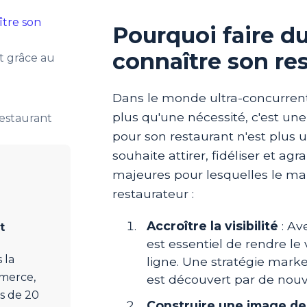
ître son
Pourquoi faire d
connaître son res
t grâce au
Dans le monde ultra-concurrenti
plus qu'une nécessité, c'est un
restaurant
pour son restaurant n'est plus 
souhaite attirer, fidéliser et agr
majeures pour lesquelles le ma
restaurateur :
Accroître la visibilité
: Av
t
est essentiel de rendre le 
 la
ligne. Une stratégie marke
mmerce,
est découvert par de nouv
s de 20
Construire une image d